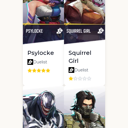
Psylocke
Squirrel
Girl
Duelist
Duelist