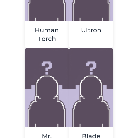
Human
Ultron
Torch
Mr.
Blade