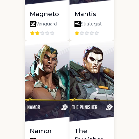
Magneto
Mantis
Vanguard
Strategist
Namor
The