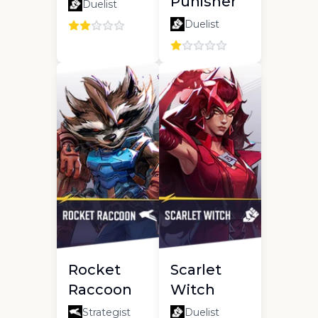
Punisher
Duelist
Duelist
Rocket
Scarlet
Raccoon
Witch
Strategist
Duelist